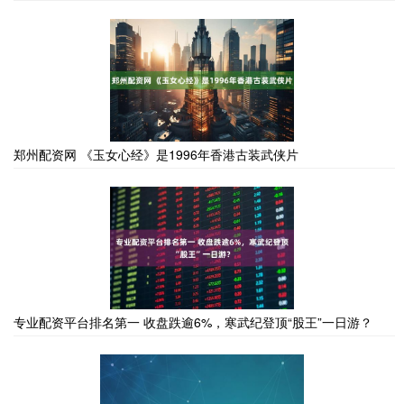
郑州配资网 《玉女心经》是1996年香港古装武侠片
专业配资平台排名第一 收盘跌逾6%，寒武纪登顶“股王”一日游？