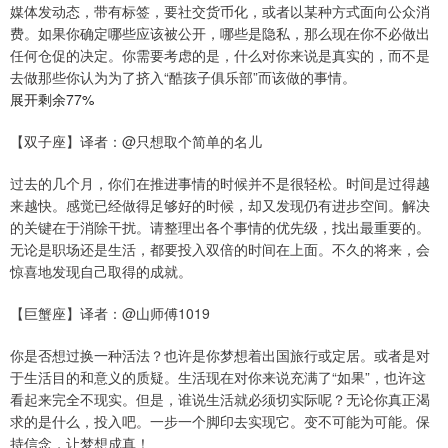
媒体发动态，带有标签，要社交货币化，或者以某种方式面向公众消
费。如果你确定哪些应该被公开，哪些是隐私，那么现在你不必做出
任何仓促的决定。你需要考虑的是，什么对你来说是真实的，而不是
去做那些你认为为了挤入“酷孩子俱乐部”而该做的事情。
展开剩余77%
【双子座】译者：@只想取个简单的名儿
过去的几个月，你们在推进事情的时候并不是很轻松。时间是过得越
来越快。感觉已经做得足够好的时候，却又发现仍有进步空间。解决
的关键在于消除干扰。请整理出各个事情的优先级，找出最重要的。
无论是职场还是生活，都要投入双倍的时间在上面。不久的将来，会
惊喜地发现自己取得的成就。
【巨蟹座】译者：@山师傅1019
你是否想过换一种活法？也许是你梦想着出国旅行或定居。或者是对
于生活目的和意义的质疑。生活现在对你来说充满了“如果”，也许这
看起来完全不现实。但是，谁说生活就必须切实际呢？无论你真正渴
求的是什么，投入吧。一步一个脚印去实现它。变不可能为可能。保
持信念，让梦想成真！