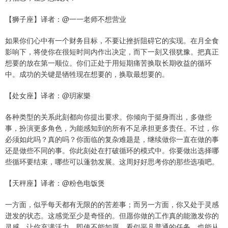
【狮子座】译者：@一一老师不想营业
如果你们心中有一个财务目标，不要让挫折阻碍它的实现。在月全食
影响下，将使你在很短时间内作出决定，而下一刻又很犹豫。把真正
想要的放在第一顺位。你们正处于用短期痛苦换取长期收益的循环
中。成功的关键是牺牲现在想要的，换取最想要的。
【处女座】译者：@玥家樂
各种类型的关系此刻都向你提出要求。你倾向于挺身而出，多做些
事，扮演更多角色，为能感知到的所有不足承担更多责任。不过，你
必须如此吗？真的吗？你面临的复杂难题是，继续做你一直在做的事
还是做些不同的事。你此刻处在打破循环的模式中。你要做出选择哪
些循环要结束，哪些可以蓬勃发展。这周好好思考你的那些选项吧。
【天秤座】译者：@粉色电饭煲
一方面，似乎每天都有无限的的苦差事；而另一方面，你又处于灵感
迸发的状态。这感觉至少是奇怪的。但愿你做的工作真的能激发你的
灵感，让你充满活力。即使不能如愿，看似平凡普通的任务，也能从