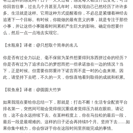
你回首往事，过去几个月甚至几年时，却发现自己已然经历了许许多
多。生活就是这样。它用这种方式提醒着你，不必总是紧绷着神经去
追逐下一个目标。有时候，你能做的最有意义的事，就是专注于那些
小事，并让这些小事随着时间累积产生巨大的影响。确定你想要什
么，然后一点一点地去实现它。
【水瓶座】译者：@只想取个简单的名儿
你是否有过全力以赴、毫不保留为某件想要得到东西拼过命的经历？
你是否有过为了追求自己的梦想而把一些承诺放在一边的情况？当
下，正是时候。但需要你郑重许下诺言而不是一时的心血来潮。因
此，请坚持下去吧，不久的一天，你惊喜地看到取得的成就和积累。
【双鱼座】译者：@圆圆大竹笋
如果我现在要给你总结一下，那就是：打击不断！生活专业配资平台
排名第一，突然间可能会觉得很沉重或者觉得压力就在眼前。请记
住，这不会永远持续下去。在某种程度上，你在马拉松的最后一段，
最后一段是最艰难的。这样的日子还会再持续5个月。坚持下去……如
果你集中精力，你会惊讶于你在这段时间里所能完成的事情。