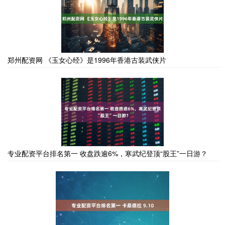
郑州配资网 《玉女心经》是1996年香港古装武侠片
专业配资平台排名第一 收盘跌逾6%，寒武纪登顶“股王”一日游？