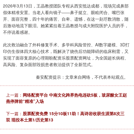
2026年3月13日，王晶教授团队专程从西安抵达成都，现场完成鼻部
假体精准安置。当老人看向镜子——鼻子挺立、眼睑闭合、嘴巴张
开、面容完整，四十年的痛苦、自卑、遗憾，在这一刻尽数消散，随
后激动地流下眼泪。她紧紧拉着王晶教授与成大附院医护人员的手，
不停说着感谢。
此次救治融合了外科修复手术、多学科风险管控、AI数字建模、3D打
印仿生假体四大核心技术，既解决了烧伤后功能障碍的临床刚需，又
实现了面容复原的心理期盼配资乐股票配资网址，为全国超长病程、
高风险、复杂面部毁损患者救治提供了全新范式。
秦安配资提示：文章来自网络，不代表本站观点。
上一篇：
网络配资平台 中南文化跨界热电连砍5板，玻尿酸女王赵
燕停牌前“精准”入场
下一篇：
股票配资免费 15分10板11助！高诗岩收获生涯第8次三
双 现役本土第1/历史第13