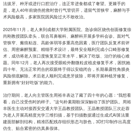
法拔牙、种牙或进行口腔治疗，连正常进食都成了奢望。更棘手的
是，老人40年前烧伤抢救时曾行气管切开，遗留气管狭窄，麻醉与手
术风险极高，多家医院因风险过大不敢收治。
2025年11月，老人来到成都大学附属医院。急诊病区烧伤创面修复徐
尚刚教授团队牵头，联合耳鼻喉科、麻醉科开展多学科会诊。面对气
管狭窄、瘢痕粘连、高龄体弱等多重高危因素，医疗团队反复术前评
估、周密麻醉预案、精细手术设计，最终安全顺利完成小口畸形修复
术，成功将老人张口度恢复至正常水平，解决了吃饭、治疗的核心难
题。同年12月，老人再次接受眼睑外翻微粒皮植皮修复手术，困扰她
四十年、无法正常闭合的双眼终于得以安稳闭合，长期暴露性角膜炎
风险彻底解除。术后老人顺利完成患牙拔除，即将开展种植牙修复，
重新拥有“好好吃饭”的能力。
治疗期间，老人向主管医生周裕丰表达了藏了四十年的心愿：“我想看
看，自己没受伤时的样子。”这句朴素期盼深深触动了医护团队。周裕
丰医生主动对接西安交通大学王晶教授团队。王晶教授团队三次赴蓉
为老人开展高精度光学三维扫描，基于扫描数据通过生成式AI算法重
建面部解剖结构，精准匹配残存组织形态与肤色，3D打印制作出高度
仿生、贴合紧密的仿真鼻假体。