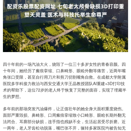
四十年前的一场汽油大火，烧毁了一位三十多岁女性的青春容颜。四
十年间，她经历了瘢痕挛缩、口鼻畸形、眼睑外翻等痛苦，近两年嘴
角张口受限，甚至自行用刀片和剪刀切割嘴角自救。在成都大学附属
医院多学科接力救治与西安交通大学王晶教授团队AI重建+3D打印技
术的帮助下，这位72岁的老人终于恢复了完整的面容，实现了埋藏半
生的梦想。
多年前的那场突发汽油爆炸，让正值壮年的她全身大面积重度烧伤。
面部严重毁损、鼻畸形、口周瘢痕挛缩致小口畸形、眼睑长期外翻无
法闭合、耳廓部分缺损，连手指也残缺不全，生活起居受尽折磨。近
一两年，老人牙齿松动脱落，嘴巴张不开，辗转多家医院均被告知无