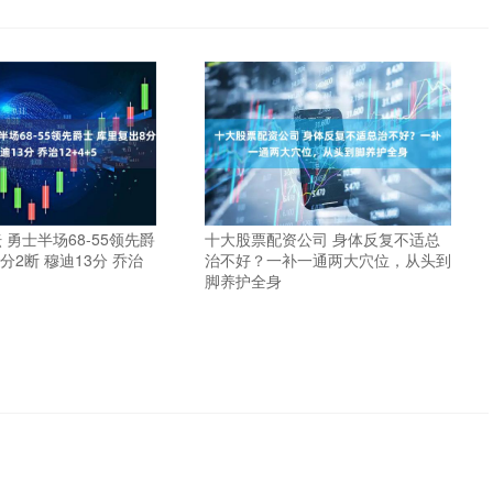
 勇士半场68-55领先爵
十大股票配资公司 身体反复不适总
分2断 穆迪13分 乔治
治不好？一补一通两大穴位，从头到
脚养护全身