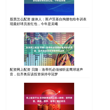
股票怎么配资 媒体人：斯卢茨基自掏腰包给冬训表
现最好球员发红包，今年是吴曦
配资网上配资 贝隆：洛蒂托必须倾听蓝鹰球迷声
音，拉齐奥应该投资保持夺冠梦