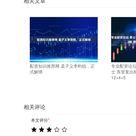
相关文章
配资知识推荐网 孟子义李昀锐，正
专业配资论坛
式解绑
士 库里复出8
12+4+5
相关评论
本文评分
*