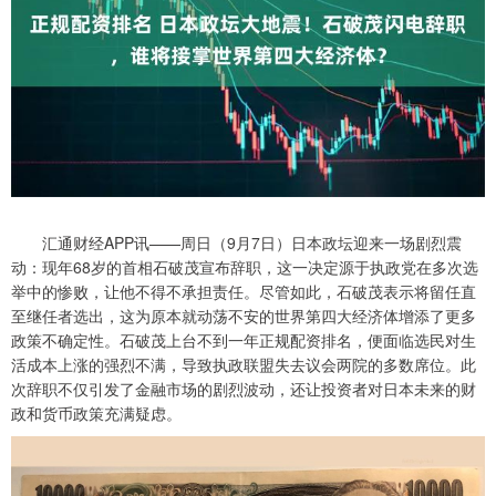
汇通财经APP讯——周日（9月7日）日本政坛迎来一场剧烈震
动：现年68岁的首相石破茂宣布辞职，这一决定源于执政党在多次选
举中的惨败，让他不得不承担责任。尽管如此，石破茂表示将留任直
至继任者选出，这为原本就动荡不安的世界第四大经济体增添了更多
政策不确定性。石破茂上台不到一年正规配资排名，便面临选民对生
活成本上涨的强烈不满，导致执政联盟失去议会两院的多数席位。此
次辞职不仅引发了金融市场的剧烈波动，还让投资者对日本未来的财
政和货币政策充满疑虑。