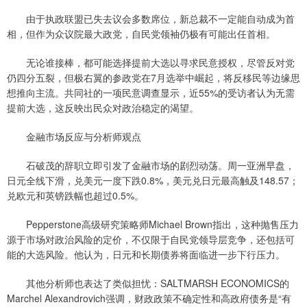
由于执政联盟已失去议会多数席位，新总裁不一定能自动成为首
相，但作为众议院最大政党，自民党领袖仍极有可能出任首相。
无论谁接棒，都可能选择提前大选以寻求民意授权，尽管反对党
仍四分五裂，但极右翼的参政党在7月选举中崛起，将反移民等边缘思
想推向主流。共同社的一项民意调查显示，近55%的受访者认为无需
提前大选，这反映出民众对政治稳定的渴望。
金融市场反应与分析师观点
石破茂的辞职立即引发了金融市场的剧烈动荡。周一亚洲早盘，
日元全线下滑，兑美元一度下跌0.8%，美元兑日元最高触及148.57；
兑欧元和英镑跌幅也超过0.5%。
Pepperstone高级研究策略师Michael Brown指出，这种抛售压力
源于市场对政治风险的定价，不仅限于自民党领导层竞争，还包括可
能的大选风险。他认为，日元和长期债券将面临进一步下行压力。
其他分析师也表达了类似担忧：SALTMARSH ECONOMICS的
Marchel Alexandrovich强调，财政政策不确定性和高政府债务是“有