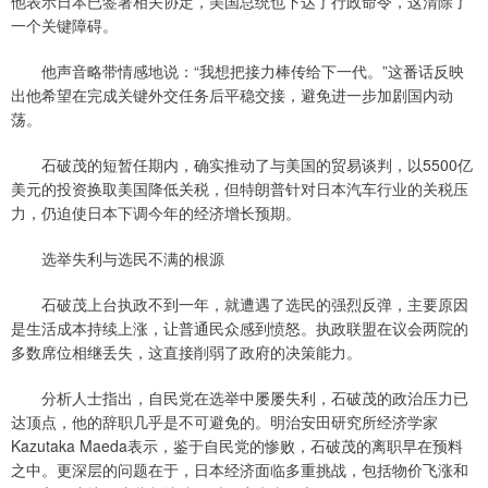
他表示日本已签署相关协定，美国总统也下达了行政命令，这清除了
一个关键障碍。
他声音略带情感地说：“我想把接力棒传给下一代。”这番话反映
出他希望在完成关键外交任务后平稳交接，避免进一步加剧国内动
荡。
石破茂的短暂任期内，确实推动了与美国的贸易谈判，以5500亿
美元的投资换取美国降低关税，但特朗普针对日本汽车行业的关税压
力，仍迫使日本下调今年的经济增长预期。
选举失利与选民不满的根源
石破茂上台执政不到一年，就遭遇了选民的强烈反弹，主要原因
是生活成本持续上涨，让普通民众感到愤怒。执政联盟在议会两院的
多数席位相继丢失，这直接削弱了政府的决策能力。
分析人士指出，自民党在选举中屡屡失利，石破茂的政治压力已
达顶点，他的辞职几乎是不可避免的。明治安田研究所经济学家
Kazutaka Maeda表示，鉴于自民党的惨败，石破茂的离职早在预料
之中。更深层的问题在于，日本经济面临多重挑战，包括物价飞涨和