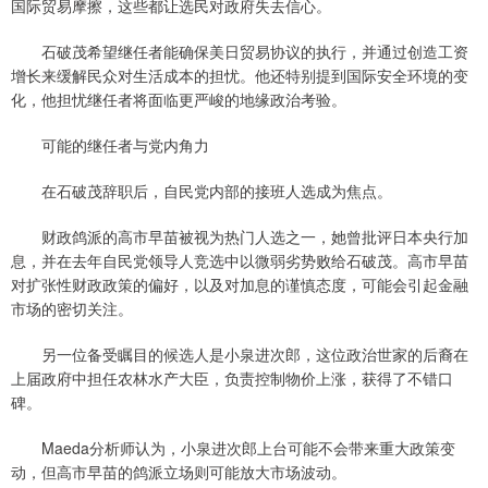
国际贸易摩擦，这些都让选民对政府失去信心。
石破茂希望继任者能确保美日贸易协议的执行，并通过创造工资
增长来缓解民众对生活成本的担忧。他还特别提到国际安全环境的变
化，他担忧继任者将面临更严峻的地缘政治考验。
可能的继任者与党内角力
在石破茂辞职后，自民党内部的接班人选成为焦点。
财政鸽派的高市早苗被视为热门人选之一，她曾批评日本央行加
息，并在去年自民党领导人竞选中以微弱劣势败给石破茂。高市早苗
对扩张性财政政策的偏好，以及对加息的谨慎态度，可能会引起金融
市场的密切关注。
另一位备受瞩目的候选人是小泉进次郎，这位政治世家的后裔在
上届政府中担任农林水产大臣，负责控制物价上涨，获得了不错口
碑。
Maeda分析师认为，小泉进次郎上台可能不会带来重大政策变
动，但高市早苗的鸽派立场则可能放大市场波动。