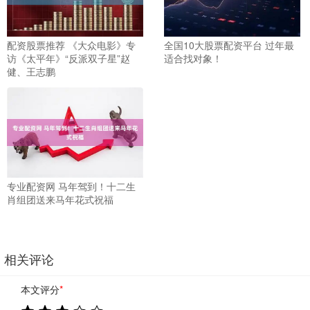
配资股票推荐 《大众电影》专
全国10大股票配资平台 过年最
访《太平年》“反派双子星”赵
适合找对象！
健、王志鹏
专业配资网 马年驾到！十二生
肖组团送来马年花式祝福
相关评论
本文评分
*