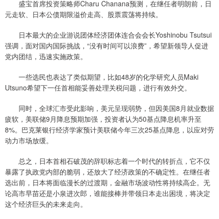
盛宝首席投资策略师Charu Chanana预测，在继任者明朗前，日
元走软、日本公债期限溢价走高、股票震荡将持续。
日本最大的企业游说团体经济团体连合会会长Yoshinobu Tsutsui
强调，面对国内国际挑战，“没有时间可以浪费”，希望新领导人促进
党内团结，迅速实施政策。
一些选民也表达了类似期望，比如48岁的化学研究人员Maki
Utsuno希望下一任首相能妥善处理关税问题，进行有效外交。
同时，全球汇市受此影响，美元呈现弱势，但因美国8月就业数据
疲软，美联储9月降息预期加强，投资者认为50基点降息机率升至
8%。巴克莱银行经济学家预计美联储今年三次25基点降息，以应对劳
动力市场放缓。
总之，日本首相石破茂的辞职标志着一个时代的转折点，它不仅
暴露了执政党内部的脆弱，还放大了经济政策的不确定性。在继任者
选出前，日本将面临漫长的过渡期，金融市场波动性将持续高企。无
论高市早苗还是小泉进次郎，谁能接棒并带领日本走出困境，将决定
这个经济巨头的未来走向。